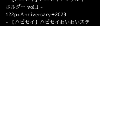
ホルダー vol.1 - 
122pxAnniversary✦2023
- 【ハピセイ】ハピセイわいわいステ
ッカー vol.1 - 
122pxAnniversary✦2023
※ 再公開時には、商品名、価格、一部
内容などが改訂または変更される場合
がございます。
※ 本文記載の内容は現在計画段階にあ
るものであり、今後変更される可能性
がございます。
スタッフ一同、パブリッシャーと協力
しながら、新規アップデートや外伝作